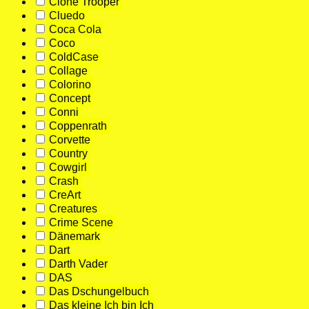
Clone Trooper
Cluedo
Coca Cola
Coco
ColdCase
Collage
Colorino
Concept
Conni
Coppenrath
Corvette
Country
Cowgirl
Crash
CreArt
Creatures
Crime Scene
Dänemark
Dart
Darth Vader
DAS
Das Dschungelbuch
Das kleine Ich bin Ich