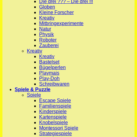
Die drei ??? – Die drei !!!
Globen
Kleine Forscher
Kreativ
Mitbringexperimente
Natur
Physik
Roboter
Zauberei
Kreativ
Kreativ
Bastelset
Bügelperlen
Playmais
Play-Doh
Schreibwaren
Spiele & Puzzle
Spiele
Escape Spiele
Familienspiele
Kinderspiele
Kartenspiele
Knobelspiele
Montessori Spiele
Strategiespiele