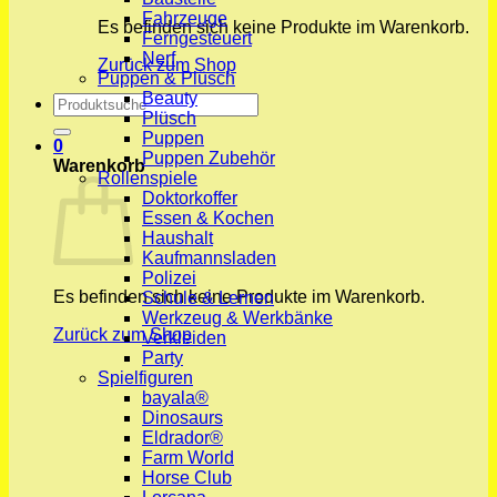
Fahrzeuge
Es befinden sich keine Produkte im Warenkorb.
Ferngesteuert
Nerf
Zurück zum Shop
Puppen & Plüsch
Beauty
Suchen
Plüsch
nach:
Puppen
0
Puppen Zubehör
Warenkorb
Rollenspiele
Doktorkoffer
Essen & Kochen
Haushalt
Kaufmannsladen
Polizei
Es befinden sich keine Produkte im Warenkorb.
Schule & Lernen
Werkzeug & Werkbänke
Zurück zum Shop
Verkleiden
Party
Spielfiguren
bayala®
Dinosaurs
Eldrador®
Farm World
Horse Club