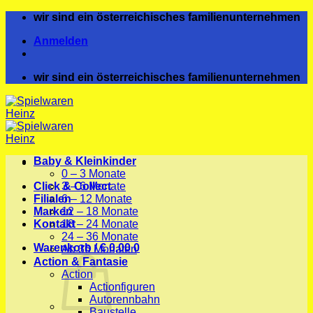
Zum
wir sind ein österreichisches familienunternehmen
Inhalt
Anmelden
springen
wir sind ein österreichisches familienunternehmen
Baby & Kleinkinder
0 – 3 Monate
Click & Collect
3 – 6 Monate
Filialen
6 – 12 Monate
Marken
12 – 18 Monate
Kontakt
18 – 24 Monate
24 – 36 Monate
Warenkorb /
€
0,00
0
Ab 36 Monaten
Action & Fantasie
Action
Actionfiguren
Autorennbahn
Baustelle