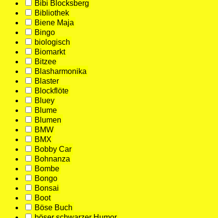
Bibi Blocksberg
Bibliothek
Biene Maja
Bingo
biologisch
Biomarkt
Bitzee
Blasharmonika
Blaster
Blockflöte
Bluey
Blume
Blumen
BMW
BMX
Bobby Car
Bohnanza
Bombe
Bongo
Bonsai
Boot
Böse Buch
böser schwarzer Humor