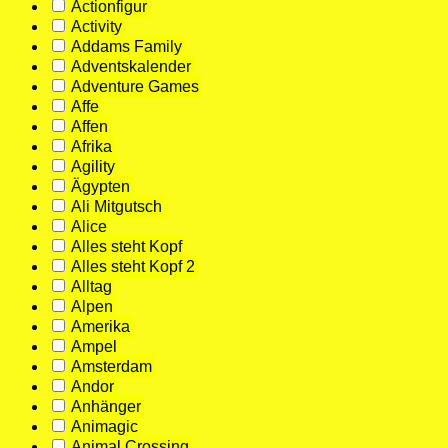
Actionfigur
Activity
Addams Family
Adventskalender
Adventure Games
Affe
Affen
Afrika
Agility
Ägypten
Ali Mitgutsch
Alice
Alles steht Kopf
Alles steht Kopf 2
Alltag
Alpen
Amerika
Ampel
Amsterdam
Andor
Anhänger
Animagic
Animal Crossing