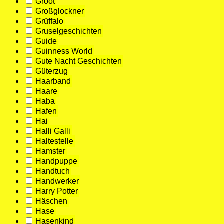
Groot
Großglockner
Grüffalo
Gruselgeschichten
Guide
Guinness World
Gute Nacht Geschichten
Güterzug
Haarband
Haare
Haba
Hafen
Hai
Halli Galli
Haltestelle
Hamster
Handpuppe
Handtuch
Handwerker
Harry Potter
Häschen
Hase
Hasenkind