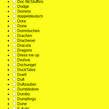
Doc McStuffins
Dodge
Domino
doppeldeutsch
Dora
Dorie
Dornröschen
Drachen
Drachenei
Dracula
Dragons
Dress me up
Drohne
Dschungel
DuckTales
Duell
Duft
Duftzauber
Dumbledore
Dumbo
Dumplings
Dune
E-Auto