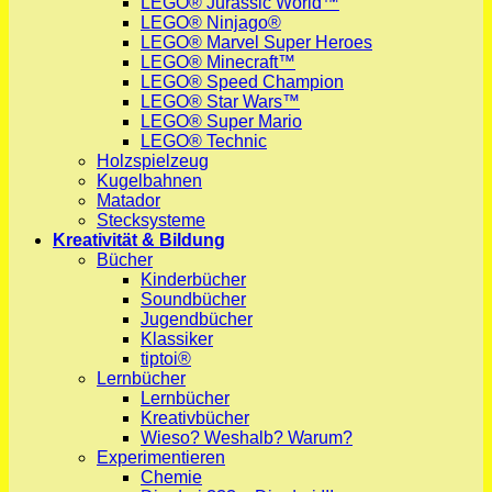
LEGO® Jurassic World™
LEGO® Ninjago®
LEGO® Marvel Super Heroes
LEGO® Minecraft™
LEGO® Speed Champion
LEGO® Star Wars™
LEGO® Super Mario
LEGO® Technic
Holzspielzeug
Kugelbahnen
Matador
Stecksysteme
Kreativität & Bildung
Bücher
Kinderbücher
Soundbücher
Jugendbücher
Klassiker
tiptoi®
Lernbücher
Lernbücher
Kreativbücher
Wieso? Weshalb? Warum?
Experimentieren
Chemie