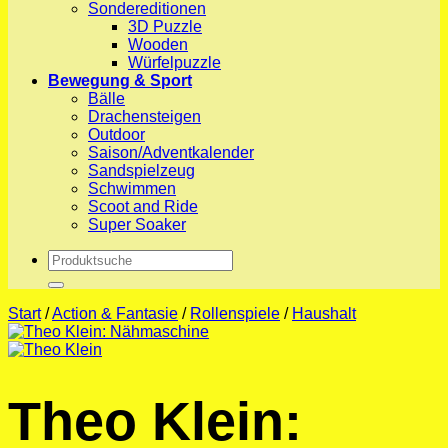
Sondereditionen
3D Puzzle
Wooden
Würfelpuzzle
Bewegung & Sport
Bälle
Drachensteigen
Outdoor
Saison/Adventkalender
Sandspielzeug
Schwimmen
Scoot and Ride
Super Soaker
Suchen
nach:
Start
/
Action & Fantasie
/
Rollenspiele
/
Haushalt
Theo Klein: