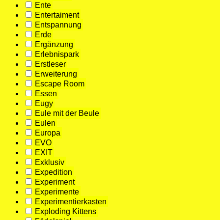
Ente
Entertaiment
Entspannung
Erde
Ergänzung
Erlebnispark
Erstleser
Erweiterung
Escape Room
Essen
Eugy
Eule mit der Beule
Eulen
Europa
EVO
EXIT
Exklusiv
Expedition
Experiment
Experimente
Experimentierkasten
Exploding Kittens