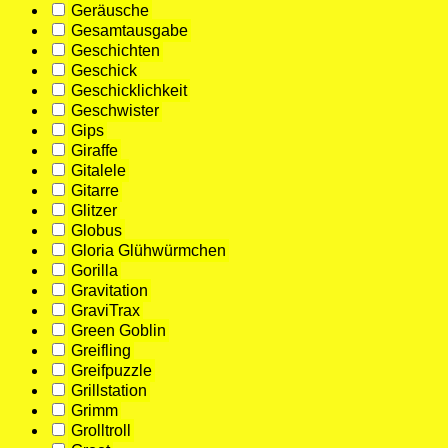
Geräusche
Gesamtausgabe
Geschichten
Geschick
Geschicklichkeit
Geschwister
Gips
Giraffe
Gitalele
Gitarre
Glitzer
Globus
Gloria Glühwürmchen
Gorilla
Gravitation
GraviTrax
Green Goblin
Greifling
Greifpuzzle
Grillstation
Grimm
Grolltroll