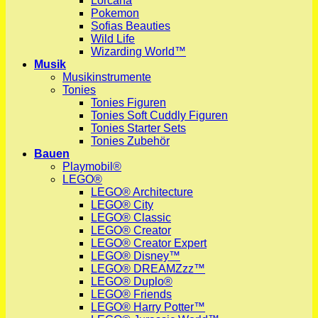
Lorcana
Pokemon
Sofias Beauties
Wild Life
Wizarding World™
Musik
Musikinstrumente
Tonies
Tonies Figuren
Tonies Soft Cuddly Figuren
Tonies Starter Sets
Tonies Zubehör
Bauen
Playmobil®
LEGO®
LEGO® Architecture
LEGO® City
LEGO® Classic
LEGO® Creator
LEGO® Creator Expert
LEGO® Disney™
LEGO® DREAMZzz™
LEGO® Duplo®
LEGO® Friends
LEGO® Harry Potter™