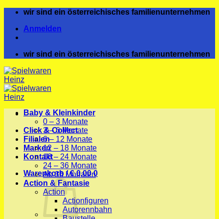
Zum
wir sind ein österreichisches familienunternehmen
Inhalt
Anmelden
springen
wir sind ein österreichisches familienunternehmen
Baby & Kleinkinder
0 – 3 Monate
Click & Collect
3 – 6 Monate
Filialen
6 – 12 Monate
Marken
12 – 18 Monate
Kontakt
18 – 24 Monate
24 – 36 Monate
Warenkorb /
€
0,00
0
Ab 36 Monaten
Action & Fantasie
Action
Actionfiguren
Autorennbahn
Baustelle