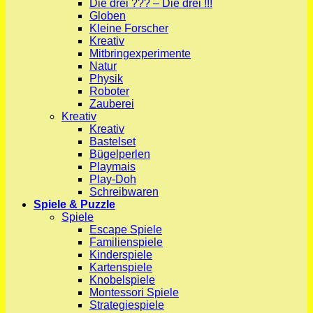
Die drei ??? – Die drei !!!
Globen
Kleine Forscher
Kreativ
Mitbringexperimente
Natur
Physik
Roboter
Zauberei
Kreativ
Kreativ
Bastelset
Bügelperlen
Playmais
Play-Doh
Schreibwaren
Spiele & Puzzle
Spiele
Escape Spiele
Familienspiele
Kinderspiele
Kartenspiele
Knobelspiele
Montessori Spiele
Strategiespiele