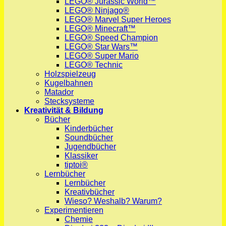
LEGO® Jurassic World™
LEGO® Ninjago®
LEGO® Marvel Super Heroes
LEGO® Minecraft™
LEGO® Speed Champion
LEGO® Star Wars™
LEGO® Super Mario
LEGO® Technic
Holzspielzeug
Kugelbahnen
Matador
Stecksysteme
Kreativität & Bildung
Bücher
Kinderbücher
Soundbücher
Jugendbücher
Klassiker
tiptoi®
Lernbücher
Lernbücher
Kreativbücher
Wieso? Weshalb? Warum?
Experimentieren
Chemie