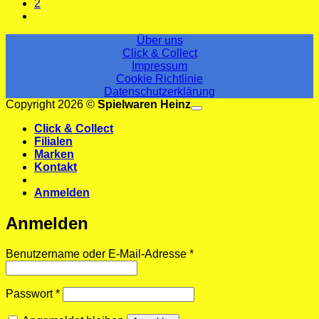
2
Über uns
Click & Collect
Impressum
Cookie Richtlinie
Datenschutzerklärung
V
Copyright 2026 ©
Spielwaren Heinz
M
Click & Collect
B
Filialen
C
Marken
C
Kontakt
2
Anmelden
Anmelden
Erforderlich
Benutzername oder E-Mail-Adresse
*
Erforderlich
Passwort
*