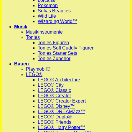
Lorcana
Pokemon
Sofias Beauties
Wild Life
Wizarding World™
Musik
Musikinstrumente
Tonies
Tonies Figuren
Tonies Soft Cuddly Figuren
Tonies Starter Sets
Tonies Zubehör
Bauen
Playmobil®
LEGO®
LEGO® Architecture
LEGO® City
LEGO® Classic
LEGO® Creator
LEGO® Creator Expert
LEGO® Disney™
LEGO® DREAMZzz™
LEGO® Duplo®
LEGO® Friends
LEGO® Harry Potter™