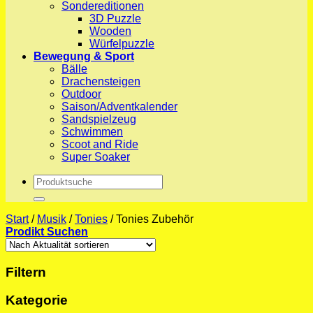
Sondereditionen
3D Puzzle
Wooden
Würfelpuzzle
Bewegung & Sport
Bälle
Drachensteigen
Outdoor
Saison/Adventkalender
Sandspielzeug
Schwimmen
Scoot and Ride
Super Soaker
Suchen
nach:
Start
/
Musik
/
Tonies
/
Tonies Zubehör
Prodikt Suchen
Filtern
Kategorie