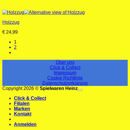
Holzzug
€
24,99
1
2
Über uns
Click & Collect
Impressum
Cookie Richtlinie
Datenschutzerklärung
V
Copyright 2026 ©
Spielwaren Heinz
M
Click & Collect
B
Filialen
C
Marken
C
Kontakt
2
Anmelden