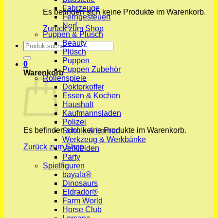
Fahrzeuge
Es befinden sich keine Produkte im Warenkorb.
Ferngesteuert
Nerf
Zurück zum Shop
Puppen & Plüsch
Beauty
Suchen
Plüsch
nach:
Puppen
0
Puppen Zubehör
Warenkorb
Rollenspiele
Doktorkoffer
Essen & Kochen
Haushalt
Kaufmannsladen
Polizei
Es befinden sich keine Produkte im Warenkorb.
Schule & Lernen
Werkzeug & Werkbänke
Zurück zum Shop
Verkleiden
Party
Spielfiguren
bayala®
Dinosaurs
Eldrador®
Farm World
Horse Club