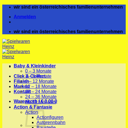
Zum
wir sind ein österreichisches familienunternehmen
Inhalt
Anmelden
springen
wir sind ein österreichisches familienunternehmen
Baby & Kleinkinder
0 – 3 Monate
Click & Collect
3 – 6 Monate
Filialen
6 – 12 Monate
Marken
12 – 18 Monate
Kontakt
18 – 24 Monate
24 – 36 Monate
Warenkorb /
€
0,00
0
Ab 36 Monaten
Action & Fantasie
Action
Actionfiguren
Autorennbahn
Baustelle