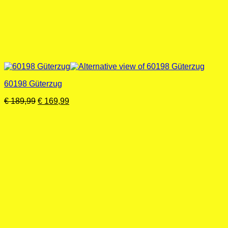
60198 Güterzug
Ursprünglicher
Aktueller
€
189,99
€
169,99
Preis
Preis
war:
ist:
€ 189,99
€ 169,99.