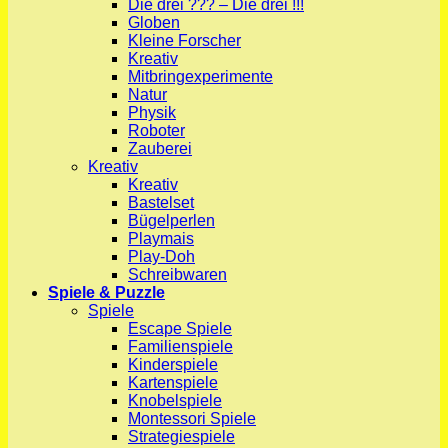
Die drei ??? – Die drei !!!
Globen
Kleine Forscher
Kreativ
Mitbringexperimente
Natur
Physik
Roboter
Zauberei
Kreativ
Kreativ
Bastelset
Bügelperlen
Playmais
Play-Doh
Schreibwaren
Spiele & Puzzle
Spiele
Escape Spiele
Familienspiele
Kinderspiele
Kartenspiele
Knobelspiele
Montessori Spiele
Strategiespiele