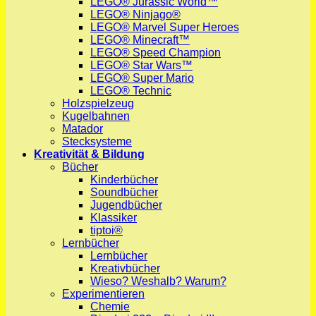
LEGO® Jurassic World™
LEGO® Ninjago®
LEGO® Marvel Super Heroes
LEGO® Minecraft™
LEGO® Speed Champion
LEGO® Star Wars™
LEGO® Super Mario
LEGO® Technic
Holzspielzeug
Kugelbahnen
Matador
Stecksysteme
Kreativität & Bildung
Bücher
Kinderbücher
Soundbücher
Jugendbücher
Klassiker
tiptoi®
Lernbücher
Lernbücher
Kreativbücher
Wieso? Weshalb? Warum?
Experimentieren
Chemie