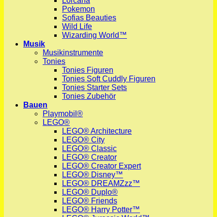
Lorcana
Pokemon
Sofias Beauties
Wild Life
Wizarding World™
Musik
Musikinstrumente
Tonies
Tonies Figuren
Tonies Soft Cuddly Figuren
Tonies Starter Sets
Tonies Zubehör
Bauen
Playmobil®
LEGO®
LEGO® Architecture
LEGO® City
LEGO® Classic
LEGO® Creator
LEGO® Creator Expert
LEGO® Disney™
LEGO® DREAMZzz™
LEGO® Duplo®
LEGO® Friends
LEGO® Harry Potter™