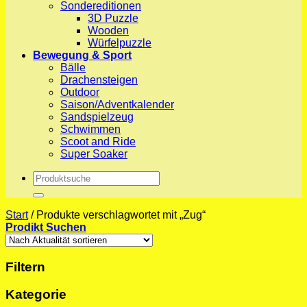
Sondereditionen
3D Puzzle
Wooden
Würfelpuzzle
Bewegung & Sport
Bälle
Drachensteigen
Outdoor
Saison/Adventkalender
Sandspielzeug
Schwimmen
Scoot and Ride
Super Soaker
Suchen
nach:
Start
/
Produkte verschlagwortet mit „Zug“
Prodikt Suchen
Filtern
Kategorie